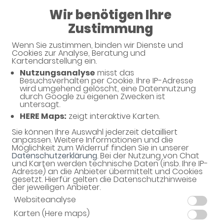
Wir benötigen Ihre
08:00 - 20:00
Zustimmung
Apotheke im Marktkauf
Wenn Sie zustimmen, binden wir Dienste und
Cookies zur Analyse, Beratung und
Kartendarstellung ein.
Nutzungsanalyse
misst das
Besuchsverhalten per Cookie. Ihre IP-Adresse
Unverbindliche Arzneimittel-
wird umgehend gelöscht, eine Datennutzung
durch Google zu eigenen Zwecken ist
Reservierung
untersagt.
HERE Maps:
zeigt interaktive Karten.
Apotheke im Marktkauf
Äußere Ailinger Str. 20, 88046 Friedrichshafen
Sie können Ihre Auswahl jederzeit detailliert
anpassen. Weitere Informationen und die
Möglichkeit zum Widerruf finden Sie in unserer
Eine Bearbeitung und Abholung der unverbindlichen
Datenschutzerklärung
. Bei der Nutzung von Chat
Arzneimittel-Reservierung ist nur während der
und Karten werden technische Daten (insb. Ihre IP-
Öffnungszeiten möglich.
Adresse) an die Anbieter übermittelt und Cookies
gesetzt. Hierfür gelten die Datenschutzhinweise
der jeweiligen Anbieter.
Websiteanalyse
Karten (Here maps)